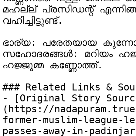
മഹല്ല് പ്രസിഡന്റ് എന്നിങ
വഹിച്ചിട്ടുണ്ട്.

ഭാര്യ: പരേതയായ കുന്നോത്
സഹോദരങ്ങൾ: മറിയം ഹജ്ജു
ഹജ്ജുമ്മ കണ്ണോത്ത്.

### Related Links & Sour
- [Original Story Sourc
(https://nadapuram.true
former-muslim-league-le
passes-away-in-padinjar