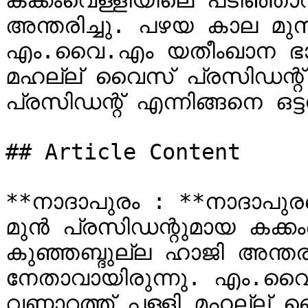
കക്കംവെള്ളിയിലെ പടിഞ്ഞാ
അന്തരിച്ചു. പഴയ കാല മുസ്‌ലിം ലീഗ് നേതാവായിരുന്ന
എം.വൈ.എം യതീംഖാന ഭാരവാ
മഹല്ല് വൈസ് പ്രസിഡന്റ്
പ്രസിഡന്റ് എന്നിങ്ങനെ ഒട്ട
## Article Content

**നാദാപുരം : **നാദാപു
മുൻ പ്രസിഡന്റുമായ കക്കം
കുഞ്ഞബ്ദുല്ല ഹാജി അന്തരിച്ചു
നേതാവായിരുന്നു. എം.വ
വണ്ണാറത്ത് പള്ളി മഹല്ല്