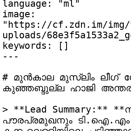
language: "ml"

image: 
"https://cf.zdn.im/img/
uploads/68e3f5a1533a2_g
keywords: []

---

# മുൻകാല മുസ്‌ലിം ലീഗ് നേതാവ് പടിഞ്ഞാറയിൽ 
കുഞ്ഞബ്ദുല്ല ഹാജി അന്തരിച
> **Lead Summary:** **ന
പൗരപ്രമുഖനും ടി.ഐ.എം 