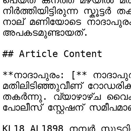
പെയ്ത കനത്ത മഴയിൽ മതി
നിർത്തിയിട്ടിരുന്ന സ്കൂട്ടർ 
നാല് മണിയോടെ നാദാപുരം 
അപകടമുണ്ടായത്.

## Article Content

**നാദാപുരം: [** നാദാപു
മതിലിടിഞ്ഞുവീണ് റോഡരികിൽ ന
തകർന്നു. വ്യാഴാഴ്ച വൈകി
പോലീസ് സ്റ്റേഷന് സമീപമാ
KL18 AL1898 നമ്പർ സ്കൂട്ട