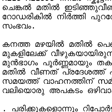
ചെങ്കൽ മതിൽ ഇടിഞ്ഞുവീണത
റോഡരികിൽ നിർത്തി പുറത്
സംഭവം.

കനത്ത മഴയിൽ മതിൽ പെട്ടെ
മുകളിലേക്ക് വീഴുകയായിരുന്ന
മുൻഭാഗം പൂർണ്ണമായും തക
മതിൽ വീണത് പ്രദേശത്ത് പര
സമയത്ത് വാഹനത്തിന് സമീ
വലിയൊരു അപകടം ഒഴിവാക്
. പരിക്കുകളൊന്നും റിപ്പോർട