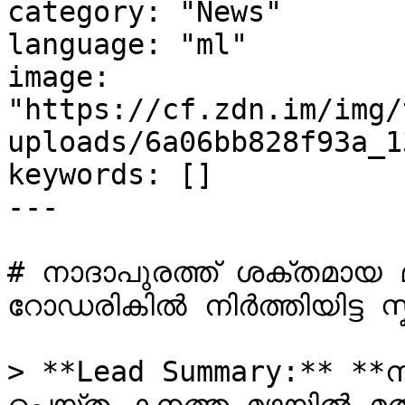
category: "News"

language: "ml"

image: 
"https://cf.zdn.im/img/
uploads/6a06bb828f93a_1
keywords: []

---

# നാദാപുരത്ത് ശക്തമായ 
റോഡരികിൽ നിർത്തിയിട്ട സ്ക
> **Lead Summary:** **ന