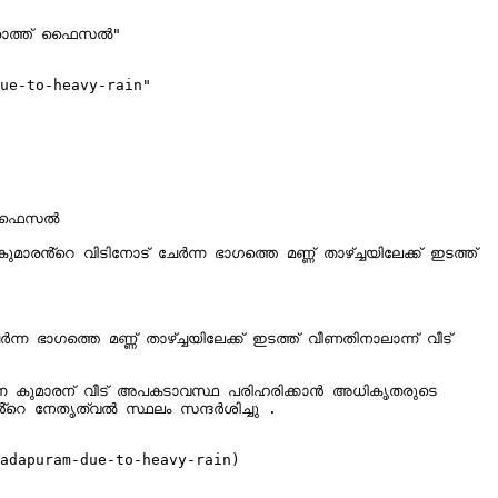
എരോത്ത് ഫൈസൽ"

ue-to-heavy-rain"

് ഫൈസൽ

ൻ്റെ വിടിനോട് ചേർന്ന ഭാഗത്തെ മണ്ണ് താഴ്ച്ചയിലേക്ക് ഇടത്ത് 
ാഗത്തെ മണ്ണ് താഴ്ച്ചയിലേക്ക് ഇടത്ത് വീണതിനാലാന്ന് വീട് 
ന്ന കുമാരന് വീട് അപകടാവസ്ഥ പരിഹരിക്കാൻ അധികൃതരുടെ 
െ നേതൃത്വൽ സ്ഥലം സന്ദർശിച്ചു .

adapuram-due-to-heavy-rain)