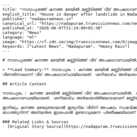
---

title: "നാദാപുരത്ത് കനത്ത മഴയിൽ മണ്ണിടിഞ്ഞ് വീട് അപകട
english_title: "House in danger after landslide in Nada
publisher: "nadapuramnews.in"

canonical_url: "https://nadapuram.truevisionnews.com/ne
published_at: "2026-06-07T21:24:00+05:30"

category: "News"

language: "ml"

image: "https://cf.zdn.im/img/truevisionnews.com/0/imag
keywords: ["Latest News", "Nadapuram", "Heavy Rain"]

---

# നാദാപുരത്ത് കനത്ത മഴയിൽ മണ്ണിടിഞ്ഞ് വീട് അപകടാവസ്ഥയ
> **Lead Summary:** നാദാപുരം : കനത്ത മഴയിൽ മണ്ണിടിഞ്ഞ് വീട
വീണതിനാലാന്ന് വീട് അപകടാവസ്ഥയിലായത്. ശനിയാഴ്ച അർദ്ധരാത്
## Article Content

നാദാപുരം : കനത്ത മഴയിൽ മണ്ണിടിഞ്ഞ് വീട് അപകടാവസ്ഥയിൽ. നാദാപ
അപകടാവസ്ഥയിലായത്. ശനിയാഴ്ച അർദ്ധരാത്രിയോടയാണ് മണ്ണിടി
ഇനിയും കനത്ത മഴയുണ്ടായാൽ ഇരുനില വീടിന് അപകടം സംഭവിക്കുമ
ഭാഗത്തുനിന്ന് അടിയന്തര ഇടപെടൽ ഉണ്ടാവുമെന്ന പ്രതീക്ഷയില
### Related Links & Sources

- [Original Story Source](https://nadapuram.truevisionn