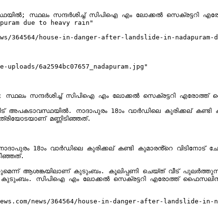
ാവസ്ഥയിൽ; സ്ഥലം സന്ദർശിച്ച് സിപിഐ എം ലോക്കൽ സെക്രട്ടറി 
puram due to heavy rain"

ws/364564/house-in-danger-after-landslide-in-nadapuram-d
e-uploads/6a2594bc07657_nadapuram.jpg"

ിൽ; സ്ഥലം സന്ദർശിച്ച് സിപിഐ എം ലോക്കൽ സെക്രട്ടറി എരോത്ത
് അപകടാവസ്ഥയിൽ. നാദാപുരം 18ാം വാർഡിലെ കുരിക്കല് കണ്ടി കുമാര
രിയോടയാണ് മണ്ണിടിഞ്ഞത്.

ുരം 18ാം വാർഡിലെ കുരിക്കല് കണ്ടി കുമാരൻ്റെ വിടിനോട് ചേർന്ന ഭ
ഞ്ഞത്.

െന്ന് ആശങ്കയിലാണ് കുടുംബം. കൂലിപ്പണി ചെയ്ത് വീട് പുലർത്തു
ാണ് കുടുംബം. സിപിഐ എം ലോക്കൽ സെക്രട്ടറി എരോത്ത് ഫൈസലിൻ്റ
ews.com/news/364564/house-in-danger-after-landslide-in-n